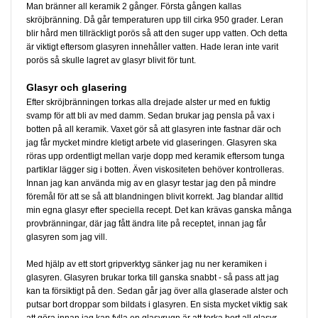
Man bränner all keramik 2 gånger. Första gången kallas
skröjbränning. Då går temperaturen upp till cirka 950 grader. Leran
blir hård men tillräckligt porös så att den suger upp vatten. Och detta
är viktigt eftersom glasyren innehåller vatten. Hade leran inte varit
porös så skulle lagret av glasyr blivit för tunt.
Glasyr och glasering
Efter skröjbränningen torkas alla drejade alster ur med en fuktig
svamp för att bli av med damm. Sedan brukar jag pensla på vax i
botten på all keramik. Vaxet gör så att glasyren inte fastnar där och
jag får mycket mindre kletigt arbete vid glaseringen. Glasyren ska
röras upp ordentligt mellan varje dopp med keramik eftersom tunga
partiklar lägger sig i botten. Även viskositeten behöver kontrolleras.
Innan jag kan använda mig av en glasyr testar jag den på mindre
föremål för att se så att blandningen blivit korrekt. Jag blandar alltid
min egna glasyr efter speciella recept. Det kan krävas ganska många
provbränningar, där jag fått ändra lite på receptet, innan jag får
glasyren som jag vill.
Med hjälp av ett stort gripverktyg sänker jag nu ner keramiken i
glasyren. Glasyren brukar torka till ganska snabbt - så pass att jag
kan ta försiktigt på den. Sedan går jag över alla glaserade alster och
putsar bort droppar som bildats i glasyren. En sista mycket viktig sak