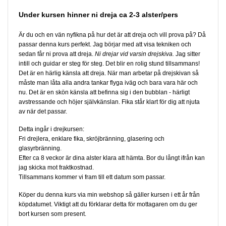
Under kursen hinner ni dreja ca 2-3 alster/pers
Är du och en vän nyfikna på hur det är att dreja och vill prova på? Då
passar denna kurs perfekt. Jag börjar med att visa tekniken och
sedan får ni prova att dreja.
Ni drejar vid varsin drejskiva.
Jag sitter
intill och guidar er steg för steg. Det blir en rolig stund tillsammans!
Det är en härlig känsla att dreja. När man arbetar på drejskivan så
måste man låta alla andra tankar flyga iväg och bara vara här och
nu. Det är en skön känsla att befinna sig i den bubblan - härligt
avstressande och höjer självkänslan.
Fika står klart för dig att njuta
av när det passar.
Detta ingår i drejkursen:
Fri drejlera, enklare fika, skröjbränning, glasering och
glasyrbränning.
Efter ca 8 veckor är dina alster klara att hämta. Bor du långt ifrån kan
jag skicka mot fraktkostnad.
Tillsammans kommer vi fram till ett datum som passar.
Köper du denna kurs via min webshop så gäller kursen i ett år från
köpdatumet. Viktigt att du förklarar detta för mottagaren om du ger
bort kursen som present.