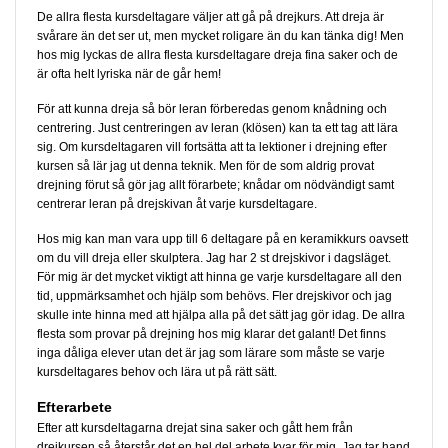
De allra flesta kursdeltagare väljer att gå på drejkurs. Att dreja är
svårare än det ser ut, men mycket roligare än du kan tänka dig! Men
hos mig lyckas de allra flesta kursdeltagare dreja fina saker och de
är ofta helt lyriska när de går hem!
För att kunna dreja så bör leran förberedas genom knådning och
centrering. Just centreringen av leran (klösen) kan ta ett tag att lära
sig. Om kursdeltagaren vill fortsätta att ta lektioner i drejning efter
kursen så lär jag ut denna teknik. Men för de som aldrig provat
drejning förut så gör jag allt förarbete; knådar om nödvändigt samt
centrerar leran på drejskivan åt varje kursdeltagare.
Hos mig kan man vara upp till 6 deltagare på en keramikkurs oavsett
om du vill dreja eller skulptera. Jag har 2 st drejskivor i dagsläget.
För mig är det mycket viktigt att hinna ge varje kursdeltagare all den
tid, uppmärksamhet och hjälp som behövs. Fler drejskivor och jag
skulle inte hinna med att hjälpa alla på det sätt jag gör idag. De allra
flesta som provar på drejning hos mig klarar det galant! Det finns
inga dåliga elever utan det är jag som lärare som måste se varje
kursdeltagares behov och lära ut på rätt sätt.
Efterarbete
Efter att kursdeltagarna drejat sina saker och gått hem från
drejkursen så återstår det en hel del arbete kvar för mig. Jag tar hand