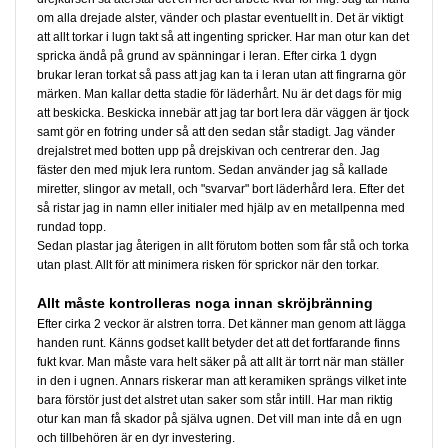
om alla drejade alster, vänder och plastar eventuellt in. Det är viktigt
att allt torkar i lugn takt så att ingenting spricker. Har man otur kan det
spricka ändå på grund av spänningar i leran. Efter cirka 1 dygn
brukar leran torkat så pass att jag kan ta i leran utan att fingrarna gör
märken. Man kallar detta stadie för läderhårt. Nu är det dags för mig
att beskicka. Beskicka innebär att jag tar bort lera där väggen är tjock
samt gör en fotring under så att den sedan står stadigt. Jag vänder
drejalstret med botten upp på drejskivan och centrerar den. Jag
fäster den med mjuk lera runtom. Sedan använder jag så kallade
miretter, slingor av metall, och "svarvar" bort läderhård lera. Efter det
så ristar jag in namn eller initialer med hjälp av en metallpenna med
rundad topp.
Sedan plastar jag återigen in allt förutom botten som får stå och torka
utan plast. Allt för att minimera risken för sprickor när den torkar.
Allt måste kontrolleras noga innan skröjbränning
Efter cirka 2 veckor är alstren torra. Det känner man genom att lägga
handen runt. Känns godset kallt betyder det att det fortfarande finns
fukt kvar. Man måste vara helt säker på att allt är torrt när man ställer
in den i ugnen. Annars riskerar man att keramiken sprängs vilket inte
bara förstör just det alstret utan saker som står intill. Har man riktig
otur kan man få skador på själva ugnen. Det vill man inte då en ugn
och tillbehören är en dyr investering.