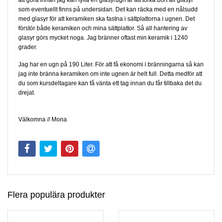
att göra innan jag kan fylla en glasyrugn är att torka bort all glasyr
som eventuellt finns på undersidan. Det kan räcka med en nålsudd
med glasyr för att keramiken ska fastna i sättplattorna i ugnen. Det
förstör både keramiken och mina sättplattor. Så all hantering av
glasyr görs mycket noga. Jag bränner oftast min keramik i 1240
grader.
Jag har en ugn på 190 Liter. För att få ekonomi i bränningarna så kan
jag inte bränna keramiken om inte ugnen är helt full. Detta medför att
du som kursdeltagare kan få vänta ett tag innan du får tillbaka det du
drejat.
Välkomna // Mona
Flera populära produkter