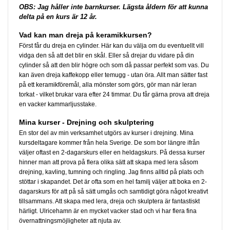
OBS: Jag håller inte barnkurser. Lägsta åldern för att kunna
delta på en kurs är 12 år.
Vad kan man dreja på keramikkursen?
Först får du dreja en cylinder. Här kan du välja om du eventuellt vill
vidga den så att det blir en skål. Eller så drejar du vidare på din
cylinder så att den blir högre och som då passar perfekt som vas. Du
kan även dreja kaffekopp eller temugg - utan öra. Allt man sätter fast
på ett keramikföremål, alla mönster som görs, gör man när leran
torkat - vilket brukar vara efter 24 timmar. Du får gärna prova att dreja
en vacker kammarljusstake.
Mina kurser - Drejning och skulptering
En stor del av min verksamhet utgörs av kurser i drejning. Mina
kursdeltagare kommer från hela Sverige. De som bor längre ifrån
väljer oftast en 2-dagarskurs eller en heldagskurs. På dessa kurser
hinner man att prova på flera olika sätt att skapa med lera såsom
drejning, kavling, tumning och ringling. Jag finns alltid på plats och
stöttar i skapandet. Det är ofta som en hel familj väljer att boka en 2-
dagarskurs för att på så sätt umgås och samtidigt göra något kreativt
tillsammans. Att skapa med lera, dreja och skulptera är fantastiskt
härligt. Ulricehamn är en mycket vacker stad och vi har flera fina
övernattningsmöjligheter att njuta av.