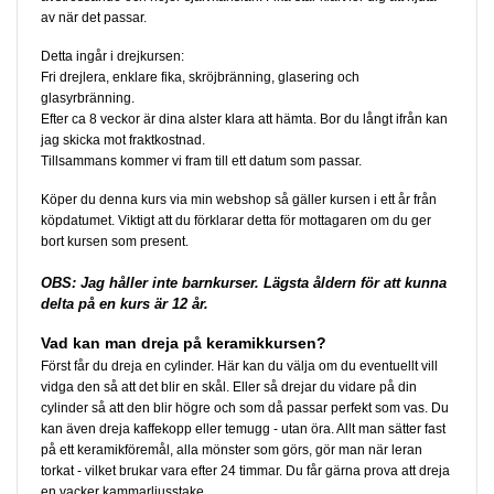
av när det passar.
Detta ingår i drejkursen:
Fri drejlera, enklare fika, skröjbränning, glasering och
glasyrbränning.
Efter ca 8 veckor är dina alster klara att hämta. Bor du långt ifrån kan
jag skicka mot fraktkostnad.
Tillsammans kommer vi fram till ett datum som passar.
Köper du denna kurs via min webshop så gäller kursen i ett år från
köpdatumet. Viktigt att du förklarar detta för mottagaren om du ger
bort kursen som present.
OBS: Jag håller inte barnkurser. Lägsta åldern för att kunna
delta på en kurs är 12 år.
Vad kan man dreja på keramikkursen?
Först får du dreja en cylinder. Här kan du välja om du eventuellt vill
vidga den så att det blir en skål. Eller så drejar du vidare på din
cylinder så att den blir högre och som då passar perfekt som vas. Du
kan även dreja kaffekopp eller temugg - utan öra. Allt man sätter fast
på ett keramikföremål, alla mönster som görs, gör man när leran
torkat - vilket brukar vara efter 24 timmar. Du får gärna prova att dreja
en vacker kammarljusstake.