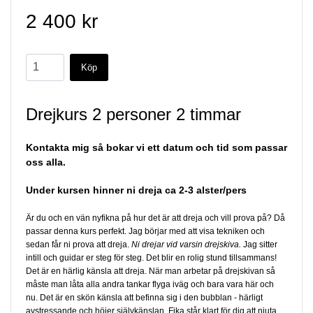
2 400 kr
Drejkurs 2 personer 2 timmar
Kontakta mig så bokar vi ett datum och tid som passar
oss alla.
Under kursen hinner ni dreja ca 2-3 alster/pers
Är du och en vän nyfikna på hur det är att dreja och vill prova på? Då
passar denna kurs perfekt. Jag börjar med att visa tekniken och
sedan får ni prova att dreja.
Ni drejar vid varsin drejskiva.
Jag sitter
intill och guidar er steg för steg. Det blir en rolig stund tillsammans!
Det är en härlig känsla att dreja. När man arbetar på drejskivan så
måste man låta alla andra tankar flyga iväg och bara vara här och
nu. Det är en skön känsla att befinna sig i den bubblan - härligt
avstressande och höjer självkänslan.
Fika står klart för dig att njuta