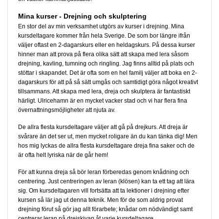
Mina kurser - Drejning och skulptering
En stor del av min verksamhet utgörs av kurser i drejning. Mina
kursdeltagare kommer från hela Sverige. De som bor längre ifrån
väljer oftast en 2-dagarskurs eller en heldagskurs. På dessa kurser
hinner man att prova på flera olika sätt att skapa med lera såsom
drejning, kavling, tumning och ringling. Jag finns alltid på plats och
stöttar i skapandet. Det är ofta som en hel familj väljer att boka en 2-
dagarskurs för att på så sätt umgås och samtidigt göra något kreativt
tillsammans. Att skapa med lera, dreja och skulptera är fantastiskt
härligt. Ulricehamn är en mycket vacker stad och vi har flera fina
övernattningsmöjligheter att njuta av.
De allra flesta kursdeltagare väljer att gå på drejkurs. Att dreja är
svårare än det ser ut, men mycket roligare än du kan tänka dig! Men
hos mig lyckas de allra flesta kursdeltagare dreja fina saker och de
är ofta helt lyriska när de går hem!
För att kunna dreja så bör leran förberedas genom knådning och
centrering. Just centreringen av leran (klösen) kan ta ett tag att lära
sig. Om kursdeltagaren vill fortsätta att ta lektioner i drejning efter
kursen så lär jag ut denna teknik. Men för de som aldrig provat
drejning förut så gör jag allt förarbete; knådar om nödvändigt samt
centrerar leran på drejskivan åt varje kursdeltagare.