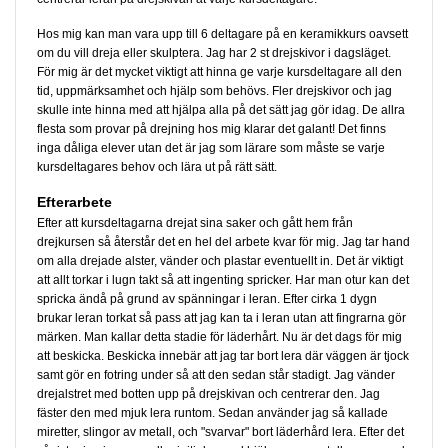
Hos mig kan man vara upp till 6 deltagare på en keramikkurs oavsett
om du vill dreja eller skulptera. Jag har 2 st drejskivor i dagsläget.
För mig är det mycket viktigt att hinna ge varje kursdeltagare all den
tid, uppmärksamhet och hjälp som behövs. Fler drejskivor och jag
skulle inte hinna med att hjälpa alla på det sätt jag gör idag. De allra
flesta som provar på drejning hos mig klarar det galant! Det finns
inga dåliga elever utan det är jag som lärare som måste se varje
kursdeltagares behov och lära ut på rätt sätt.
Efterarbete
Efter att kursdeltagarna drejat sina saker och gått hem från
drejkursen så återstår det en hel del arbete kvar för mig. Jag tar hand
om alla drejade alster, vänder och plastar eventuellt in. Det är viktigt
att allt torkar i lugn takt så att ingenting spricker. Har man otur kan det
spricka ändå på grund av spänningar i leran. Efter cirka 1 dygn
brukar leran torkat så pass att jag kan ta i leran utan att fingrarna gör
märken. Man kallar detta stadie för läderhårt. Nu är det dags för mig
att beskicka. Beskicka innebär att jag tar bort lera där väggen är tjock
samt gör en fotring under så att den sedan står stadigt. Jag vänder
drejalstret med botten upp på drejskivan och centrerar den. Jag
fäster den med mjuk lera runtom. Sedan använder jag så kallade
miretter, slingor av metall, och "svarvar" bort läderhård lera. Efter det