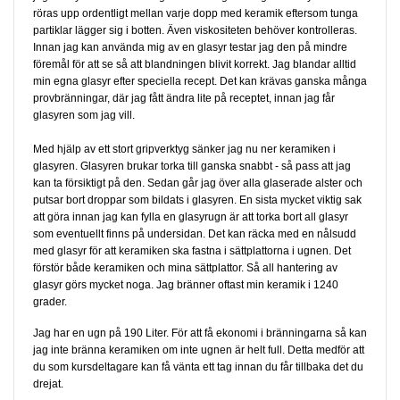
röras upp ordentligt mellan varje dopp med keramik eftersom tunga
partiklar lägger sig i botten. Även viskositeten behöver kontrolleras.
Innan jag kan använda mig av en glasyr testar jag den på mindre
föremål för att se så att blandningen blivit korrekt. Jag blandar alltid
min egna glasyr efter speciella recept. Det kan krävas ganska många
provbränningar, där jag fått ändra lite på receptet, innan jag får
glasyren som jag vill.
Med hjälp av ett stort gripverktyg sänker jag nu ner keramiken i
glasyren. Glasyren brukar torka till ganska snabbt - så pass att jag
kan ta försiktigt på den. Sedan går jag över alla glaserade alster och
putsar bort droppar som bildats i glasyren. En sista mycket viktig sak
att göra innan jag kan fylla en glasyrugn är att torka bort all glasyr
som eventuellt finns på undersidan. Det kan räcka med en nålsudd
med glasyr för att keramiken ska fastna i sättplattorna i ugnen. Det
förstör både keramiken och mina sättplattor. Så all hantering av
glasyr görs mycket noga. Jag bränner oftast min keramik i 1240
grader.
Jag har en ugn på 190 Liter. För att få ekonomi i bränningarna så kan
jag inte bränna keramiken om inte ugnen är helt full. Detta medför att
du som kursdeltagare kan få vänta ett tag innan du får tillbaka det du
drejat.