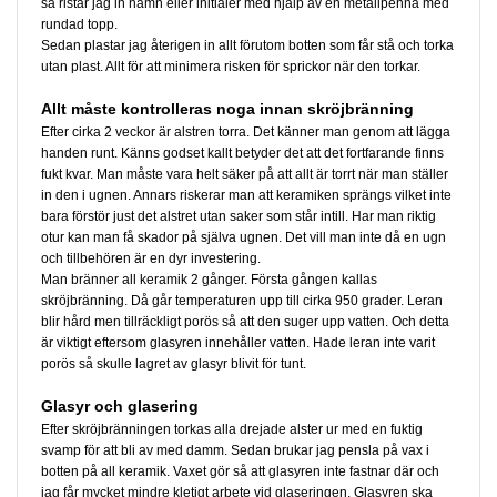
så ristar jag in namn eller initialer med hjälp av en metallpenna med
rundad topp.
Sedan plastar jag återigen in allt förutom botten som får stå och torka
utan plast. Allt för att minimera risken för sprickor när den torkar.
Allt måste kontrolleras noga innan skröjbränning
Efter cirka 2 veckor är alstren torra. Det känner man genom att lägga
handen runt. Känns godset kallt betyder det att det fortfarande finns
fukt kvar. Man måste vara helt säker på att allt är torrt när man ställer
in den i ugnen. Annars riskerar man att keramiken sprängs vilket inte
bara förstör just det alstret utan saker som står intill. Har man riktig
otur kan man få skador på själva ugnen. Det vill man inte då en ugn
och tillbehören är en dyr investering.
Man bränner all keramik 2 gånger. Första gången kallas
skröjbränning. Då går temperaturen upp till cirka 950 grader. Leran
blir hård men tillräckligt porös så att den suger upp vatten. Och detta
är viktigt eftersom glasyren innehåller vatten. Hade leran inte varit
porös så skulle lagret av glasyr blivit för tunt.
Glasyr och glasering
Efter skröjbränningen torkas alla drejade alster ur med en fuktig
svamp för att bli av med damm. Sedan brukar jag pensla på vax i
botten på all keramik. Vaxet gör så att glasyren inte fastnar där och
jag får mycket mindre kletigt arbete vid glaseringen. Glasyren ska