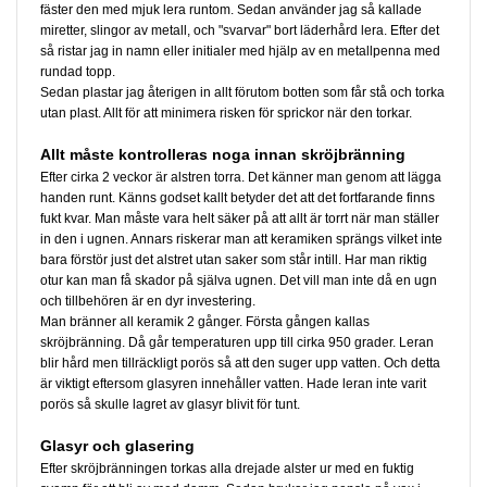
fäster den med mjuk lera runtom. Sedan använder jag så kallade
miretter, slingor av metall, och "svarvar" bort läderhård lera. Efter det
så ristar jag in namn eller initialer med hjälp av en metallpenna med
rundad topp.
Sedan plastar jag återigen in allt förutom botten som får stå och torka
utan plast. Allt för att minimera risken för sprickor när den torkar.
Allt måste kontrolleras noga innan skröjbränning
Efter cirka 2 veckor är alstren torra. Det känner man genom att lägga
handen runt. Känns godset kallt betyder det att det fortfarande finns
fukt kvar. Man måste vara helt säker på att allt är torrt när man ställer
in den i ugnen. Annars riskerar man att keramiken sprängs vilket inte
bara förstör just det alstret utan saker som står intill. Har man riktig
otur kan man få skador på själva ugnen. Det vill man inte då en ugn
och tillbehören är en dyr investering.
Man bränner all keramik 2 gånger. Första gången kallas
skröjbränning. Då går temperaturen upp till cirka 950 grader. Leran
blir hård men tillräckligt porös så att den suger upp vatten. Och detta
är viktigt eftersom glasyren innehåller vatten. Hade leran inte varit
porös så skulle lagret av glasyr blivit för tunt.
Glasyr och glasering
Efter skröjbränningen torkas alla drejade alster ur med en fuktig