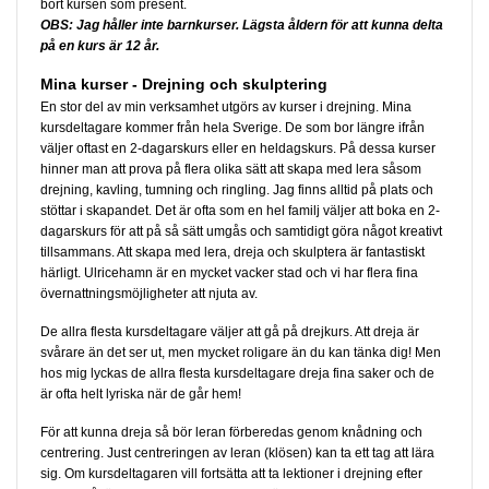
bort kursen som present.
OBS: Jag håller inte barnkurser. Lägsta åldern för att kunna delta
på en kurs är 12 år.
Mina kurser - Drejning och skulptering
En stor del av min verksamhet utgörs av kurser i drejning. Mina
kursdeltagare kommer från hela Sverige. De som bor längre ifrån
väljer oftast en 2-dagarskurs eller en heldagskurs. På dessa kurser
hinner man att prova på flera olika sätt att skapa med lera såsom
drejning, kavling, tumning och ringling. Jag finns alltid på plats och
stöttar i skapandet. Det är ofta som en hel familj väljer att boka en 2-
dagarskurs för att på så sätt umgås och samtidigt göra något kreativt
tillsammans. Att skapa med lera, dreja och skulptera är fantastiskt
härligt. Ulricehamn är en mycket vacker stad och vi har flera fina
övernattningsmöjligheter att njuta av.
De allra flesta kursdeltagare väljer att gå på drejkurs. Att dreja är
svårare än det ser ut, men mycket roligare än du kan tänka dig! Men
hos mig lyckas de allra flesta kursdeltagare dreja fina saker och de
är ofta helt lyriska när de går hem!
För att kunna dreja så bör leran förberedas genom knådning och
centrering. Just centreringen av leran (klösen) kan ta ett tag att lära
sig. Om kursdeltagaren vill fortsätta att ta lektioner i drejning efter