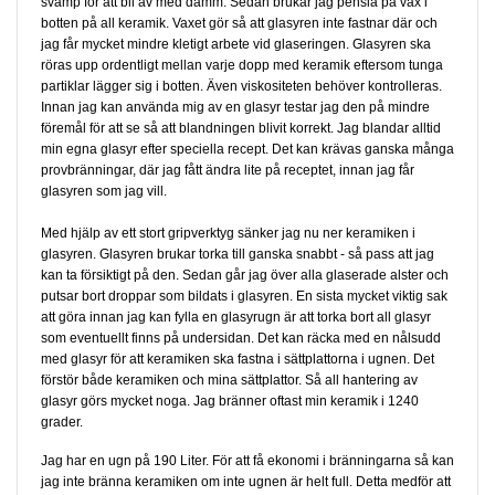
svamp för att bli av med damm. Sedan brukar jag pensla på vax i
botten på all keramik. Vaxet gör så att glasyren inte fastnar där och
jag får mycket mindre kletigt arbete vid glaseringen. Glasyren ska
röras upp ordentligt mellan varje dopp med keramik eftersom tunga
partiklar lägger sig i botten. Även viskositeten behöver kontrolleras.
Innan jag kan använda mig av en glasyr testar jag den på mindre
föremål för att se så att blandningen blivit korrekt. Jag blandar alltid
min egna glasyr efter speciella recept. Det kan krävas ganska många
provbränningar, där jag fått ändra lite på receptet, innan jag får
glasyren som jag vill.
Med hjälp av ett stort gripverktyg sänker jag nu ner keramiken i
glasyren. Glasyren brukar torka till ganska snabbt - så pass att jag
kan ta försiktigt på den. Sedan går jag över alla glaserade alster och
putsar bort droppar som bildats i glasyren. En sista mycket viktig sak
att göra innan jag kan fylla en glasyrugn är att torka bort all glasyr
som eventuellt finns på undersidan. Det kan räcka med en nålsudd
med glasyr för att keramiken ska fastna i sättplattorna i ugnen. Det
förstör både keramiken och mina sättplattor. Så all hantering av
glasyr görs mycket noga. Jag bränner oftast min keramik i 1240
grader.
Jag har en ugn på 190 Liter. För att få ekonomi i bränningarna så kan
jag inte bränna keramiken om inte ugnen är helt full. Detta medför att