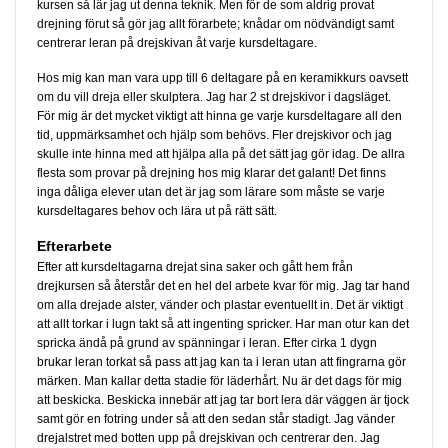
kursen så lär jag ut denna teknik. Men för de som aldrig provat
drejning förut så gör jag allt förarbete; knådar om nödvändigt samt
centrerar leran på drejskivan åt varje kursdeltagare.
Hos mig kan man vara upp till 6 deltagare på en keramikkurs oavsett
om du vill dreja eller skulptera. Jag har 2 st drejskivor i dagsläget.
För mig är det mycket viktigt att hinna ge varje kursdeltagare all den
tid, uppmärksamhet och hjälp som behövs. Fler drejskivor och jag
skulle inte hinna med att hjälpa alla på det sätt jag gör idag. De allra
flesta som provar på drejning hos mig klarar det galant! Det finns
inga dåliga elever utan det är jag som lärare som måste se varje
kursdeltagares behov och lära ut på rätt sätt.
Efterarbete
Efter att kursdeltagarna drejat sina saker och gått hem från
drejkursen så återstår det en hel del arbete kvar för mig. Jag tar hand
om alla drejade alster, vänder och plastar eventuellt in. Det är viktigt
att allt torkar i lugn takt så att ingenting spricker. Har man otur kan det
spricka ändå på grund av spänningar i leran. Efter cirka 1 dygn
brukar leran torkat så pass att jag kan ta i leran utan att fingrarna gör
märken. Man kallar detta stadie för läderhårt. Nu är det dags för mig
att beskicka. Beskicka innebär att jag tar bort lera där väggen är tjock
samt gör en fotring under så att den sedan står stadigt. Jag vänder
drejalstret med botten upp på drejskivan och centrerar den. Jag