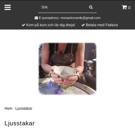
0
E-postadress:
monaskeramik@gmail.com
Kom på kurs och lär dig dreja!
Betala med Faktura
Hem
›
Ljusstakar
Ljusstakar