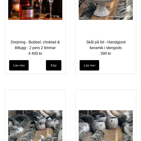
Drejning - Bubbel, choklad &
Skål på fot - Handgjord
tilltugg - 2 pers 2 timmar
keramik i stengods
4 400 kr
390 kr
Läs mer
Läs mer