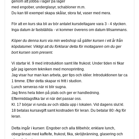
genom att jobba i lager på lager
med engober, underglasyr, schabloner m.m.
Du kan till exempel skapa skålar, stora fat, vaser med mera.
För att en kurs ska bli av bör antalet kursdeltagare vara 3 - 4 stycken.
Inga datum är fastställda - vi kommer överens om datum tillsammans.
Köper du denna kurs via min webshop så gäller kursen i ett år från
köpdatumet. Viktigt att du förklarar detta för mottagaren om du ger
bort kursen som present.
Vi startar kl. 9 med introduktion samt lite frukost. Under tiden ni fikar
går jag igenom tekniken med monoprinting.
Jag visar hur man kan arbeta, ger tips och idéer. Introduktionen tar ca
1 timme. Efter detta skapar ni fritt i studion.
Lunch serveras när ni blir sugna.
Jag finns hela tiden på plats och ger er handledning.
Eftermiddagsfika tar vi när det passar oss.
Kl. 17 börjar vi runda av och städa upp i lokalen. Vid dagens slut kl.
18 betalas kursavgift samt kostnaden för leran. Du betalar 80:-/kg för
leran.
Detta ingår i kursen: Engober och alla tillbehör, enklare lunch,
obegränsat med kaffe/te, frukost, fika, skröjbränning, glasering och