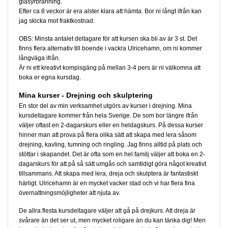
glasyrbränning.
Efter ca 8 veckor är era alster klara att hämta. Bor ni långt ifrån kan
jag skicka mot fraktkostnad.
OBS: Minsta antalet deltagare för att kursen ska bli av är 3 st. Det
finns flera alternativ till boende i vackra Ulricehamn, om ni kommer
långväga ifrån.
Är ni ett kreativt kompisgäng på mellan 3-4 pers är ni välkomna att
boka er egna kursdag.
Mina kurser - Drejning och skulptering
En stor del av min verksamhet utgörs av kurser i drejning. Mina
kursdeltagare kommer från hela Sverige. De som bor längre ifrån
väljer oftast en 2-dagarskurs eller en heldagskurs. På dessa kurser
hinner man att prova på flera olika sätt att skapa med lera såsom
drejning, kavling, tumning och ringling. Jag finns alltid på plats och
stöttar i skapandet. Det är ofta som en hel familj väljer att boka en 2-
dagarskurs för att på så sätt umgås och samtidigt göra något kreativt
tillsammans. Att skapa med lera, dreja och skulptera är fantastiskt
härligt. Ulricehamn är en mycket vacker stad och vi har flera fina
övernattningsmöjligheter att njuta av.
De allra flesta kursdeltagare väljer att gå på drejkurs. Att dreja är
svårare än det ser ut, men mycket roligare än du kan tänka dig! Men