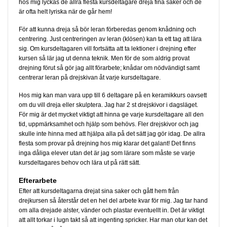
hos mig lyckas de allra flesta kursdeltagare dreja fina saker och de
är ofta helt lyriska när de går hem!
För att kunna dreja så bör leran förberedas genom knådning och
centrering. Just centreringen av leran (klösen) kan ta ett tag att lära
sig. Om kursdeltagaren vill fortsätta att ta lektioner i drejning efter
kursen så lär jag ut denna teknik. Men för de som aldrig provat
drejning förut så gör jag allt förarbete; knådar om nödvändigt samt
centrerar leran på drejskivan åt varje kursdeltagare.
Hos mig kan man vara upp till 6 deltagare på en keramikkurs oavsett
om du vill dreja eller skulptera. Jag har 2 st drejskivor i dagsläget.
För mig är det mycket viktigt att hinna ge varje kursdeltagare all den
tid, uppmärksamhet och hjälp som behövs. Fler drejskivor och jag
skulle inte hinna med att hjälpa alla på det sätt jag gör idag. De allra
flesta som provar på drejning hos mig klarar det galant! Det finns
inga dåliga elever utan det är jag som lärare som måste se varje
kursdeltagares behov och lära ut på rätt sätt.
Efterarbete
Efter att kursdeltagarna drejat sina saker och gått hem från
drejkursen så återstår det en hel del arbete kvar för mig. Jag tar hand
om alla drejade alster, vänder och plastar eventuellt in. Det är viktigt
att allt torkar i lugn takt så att ingenting spricker. Har man otur kan det