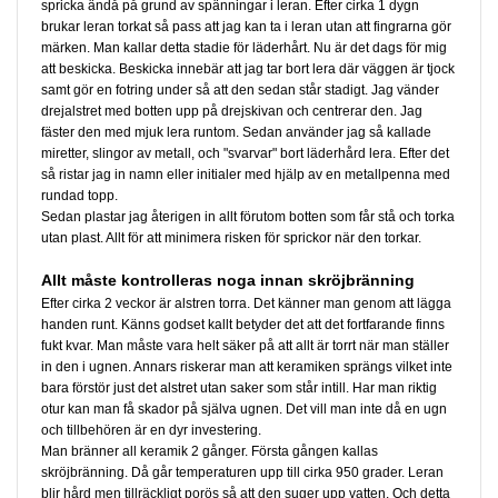
spricka ändå på grund av spänningar i leran. Efter cirka 1 dygn
brukar leran torkat så pass att jag kan ta i leran utan att fingrarna gör
märken. Man kallar detta stadie för läderhårt. Nu är det dags för mig
att beskicka. Beskicka innebär att jag tar bort lera där väggen är tjock
samt gör en fotring under så att den sedan står stadigt. Jag vänder
drejalstret med botten upp på drejskivan och centrerar den. Jag
fäster den med mjuk lera runtom. Sedan använder jag så kallade
miretter, slingor av metall, och "svarvar" bort läderhård lera. Efter det
så ristar jag in namn eller initialer med hjälp av en metallpenna med
rundad topp.
Sedan plastar jag återigen in allt förutom botten som får stå och torka
utan plast. Allt för att minimera risken för sprickor när den torkar.
Allt måste kontrolleras noga innan skröjbränning
Efter cirka 2 veckor är alstren torra. Det känner man genom att lägga
handen runt. Känns godset kallt betyder det att det fortfarande finns
fukt kvar. Man måste vara helt säker på att allt är torrt när man ställer
in den i ugnen. Annars riskerar man att keramiken sprängs vilket inte
bara förstör just det alstret utan saker som står intill. Har man riktig
otur kan man få skador på själva ugnen. Det vill man inte då en ugn
och tillbehören är en dyr investering.
Man bränner all keramik 2 gånger. Första gången kallas
skröjbränning. Då går temperaturen upp till cirka 950 grader. Leran
blir hård men tillräckligt porös så att den suger upp vatten. Och detta