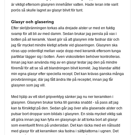
är viktigt eftersom glasyren innehåller vatten. Hade leran inte varit
porös så skulle lagret av glasyr blivit för tunt.
Glasyr och glasering
Efter skröjbränningen torkas alla drejade alster ur med en fuktig
svamp för att bli av med damm. Sedan brukar jag pensla på vax i
botten på all keramik. Vaxet gör så att glasyren inte fastnar där och
jag får mycket mindre kletigt arbete vid glaseringen. Glasyren ska
röras upp ordentligt mellan varje dopp med keramik eftersom tunga
partiklar lägger sig i botten. Även viskositeten behöver kontrolleras.
Innan jag kan använda mig av en glasyr testar jag den på mindre
föremål för att se så att blandningen blivit korrekt. Jag blandar alltid
min egna glasyr efter speciella recept. Det kan krävas ganska många
provbränningar, där jag fått ändra lite på receptet, innan jag får
glasyren som jag vill.
Med hjälp av ett stort gripverktyg sänker jag nu ner keramiken i
glasyren. Glasyren brukar torka till ganska snabbt - så pass att jag
kan ta försiktigt på den. Sedan går jag över alla glaserade alster och
putsar bort droppar som bildats i glasyren. En sista mycket viktig sak
att göra innan jag kan fylla en glasyrugn är att torka bort all glasyr
som eventuellt finns på undersidan. Det kan räcka med en nålsudd
med glasyr för att keramiken ska fastna i sättplattorna i ugnen. Det