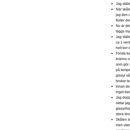
Jag ställ
När skåle
jag den 
fäster d
Nu är det
läggs myc
Jag ställ
ca 1 veck
helt torr
Första tu
bränns or
som gör a
på temper
glasyr s
brukar ta
Innan det
inget dam
Jag doppa
siktar ja
glasyrlin
stora dro
Skålen s
men utan 