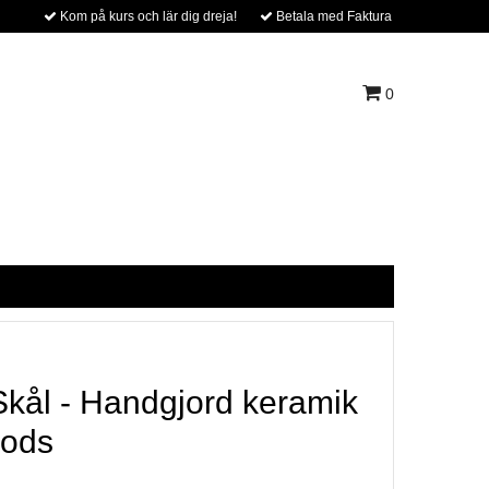
Kom på kurs och lär dig dreja!
Betala med Faktura
0
 Skål - Handgjord keramik
gods