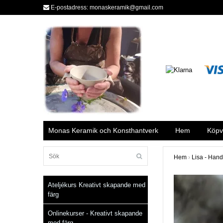
E-postadress:
monaskeramik@gmail.com
Monas Keramik och Konsthantverk
Hem
Köpvi
Hem
›
Lisa - Hand
Ateljékurs Kreativt skapande med
färg
Onlinekurser - Kreativt skapande
med färg