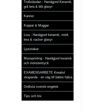
Trollsländan - Handgjord Keramik,
grå lera & blå glasyr
Kannor
Koppar & Muggar
Lisa - Handgjord keramik, mörk
lera & vacker glasyr
Ljusstakar
Monoprinting - Handgjord keramik
och mönstertryck
EXAMENSARBETE Kreativt
skapande - en väg till bättre hälsa
Ordlista svensk-engelsk
Tips och trix