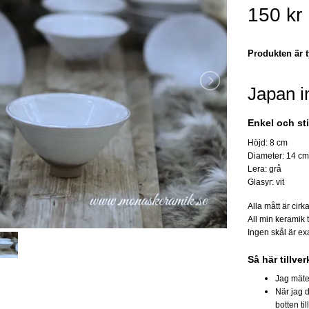
150 kr
Produkten är ty
Japan i
Enkel och sti
Höjd: 8 cm
Diameter: 14 cm
Lera: grå
Glasyr: vit
Alla mått är cirk
All min keramik 
Ingen skål är exa
Så här tillve
Jag mäte
När jag 
botten ti