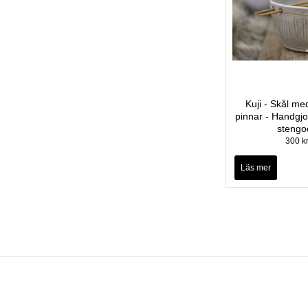
Kuji - Skål med
pinnar - Handgjo
stengo
300 k
Läs mer