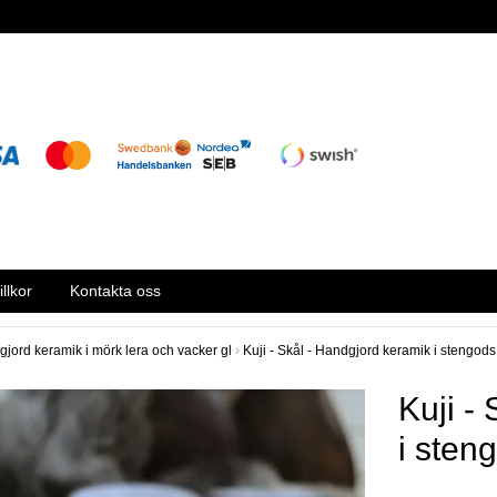
llkor
Kontakta oss
gjord keramik i mörk lera och vacker gl
›
Kuji - Skål - Handgjord keramik i stengods
Kuji -
i sten