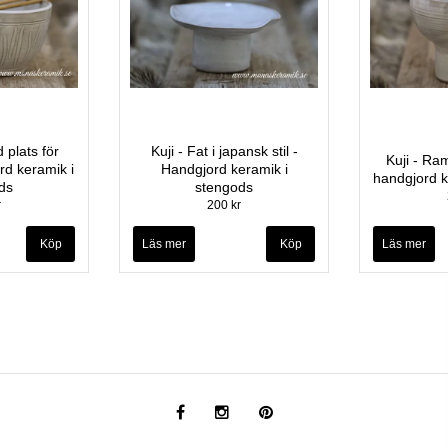
 plats för
Kuji - Fat i japansk stil -
Kuji - Ra
rd keramik i
Handgjord keramik i
handgjord k
ds
stengods
r
200 kr
Läs mer
Läs mer