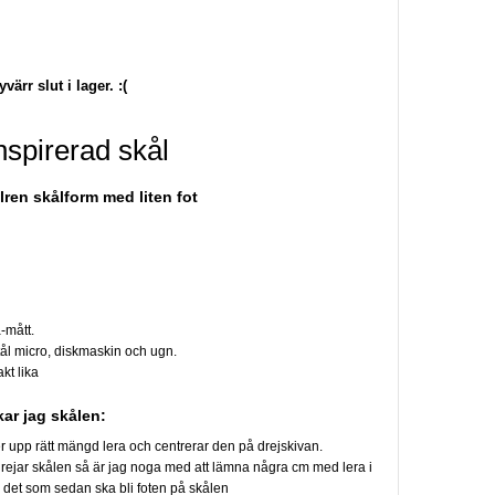
värr slut i lager. :(
nspirerad skål
lren skålform med liten fot
a-mått.
tål micro, diskmaskin och ugn.
kt lika
rkar jag skålen:
r upp rätt mängd lera och centrerar den på drejskivan.
drejar skålen så är jag noga med att lämna några cm med lera i
ll det som sedan ska bli foten på skålen