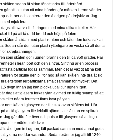
er skålen sedan åt sidan för att torka till läderhård
n går att ta i utan att mina händer gör märken i leran vänder
upp-och-ner och centrerar den återigen på drejskivan. Jag
en med mjuk lera.
 dags att svarva till fotringen med mina olika miretter. Här
ket tid på att få rädd bredd och höjd på foten.
er skålen åt sidan med plast runtom och låter den torka sakta i
a. Sedan står den utan plast i ytterligare en vecka så att den är
 inför skröjbränningen.
ren som skålen gör i ugnen bränns den till ca 950 grader. Här
enheter i leran bort och den sintrar. Sintring är en process
tt fasta partiklar fogas samman. Men det är viktigt att ha koll
aturen för skulle den bli för hög så kan skålen inte dra åt sig
å bra eftersom lerpartiklarna smält samman för mycket. Det
 1,5 dygn innan jag kan plocka ut allt ur ugnen igen.
 är dags att glasera torkas ytan av med en fuktig svamp så att
m eller några lerrester finns kvar på ytan.
r ner skålen i glasyren ner till strax ovan skålens fot. Här
g på att få glasyren lite lekfullt ojämn - alltså utan en spikrak
je. Jag går därefter över och putsar till glasyren så att inga
ppar eller märken blir kvar.
tälls återigen in i ugnen, tätt packad samman med annat gods,
att ytorna nuddar varandra. Sedan bränner jag allt till 1240