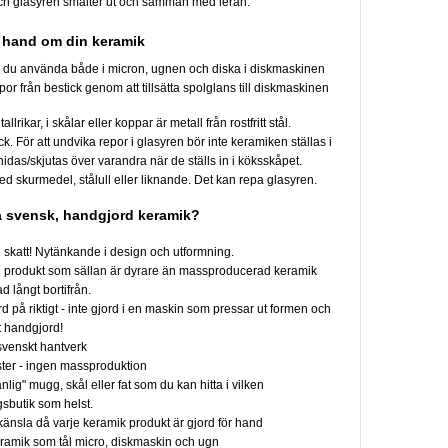
ch glasyren smälter ut och samman med leran.
u hand om din keramik
 du använda både i micron, ugnen och diska i diskmaskinen
or från bestick genom att tillsätta spolglans till diskmaskinen
allrikar, i skålar eller koppar är metall från rostfritt stål.
ck. För att undvika repor i glasyren bör inte keramiken ställas i
nidas/skjutas över varandra när de ställs in i köksskåpet.
d skurmedel, stålull eller liknande. Det kan repa glasyren.
a svensk, handgjord keramik?
n skatt! Nytänkande i design och utformning.
n produkt som sällan är dyrare än massproducerad keramik
d långt bortifrån.
 på riktigt - inte gjord i en maskin som pressar ut formen och
t handgjord!
 svenskt hantverk
ster - ingen massproduktion
nlig" mugg, skål eller fat som du kan hitta i vilken
gsbutik som helst.
känsla då varje keramik produkt är gjord för hand
eramik som tål micro, diskmaskin och ugn