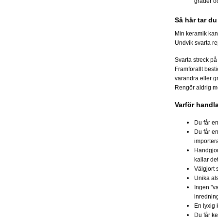
grader o
Så här tar d
Min keramik kan
Undvik svarta rep
Svarta streck på t
Framförallt besti
varandra eller g
Rengör aldrig me
Varför handl
Du får e
Du får e
importera
Handgjord
kallar de
Välgjort
Unika al
Ingen "va
inrednin
En lyxig 
Du får k