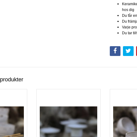
Keramike
hos dig
Du får e
Du främj
Varje pro
Du tar ti
 produkter